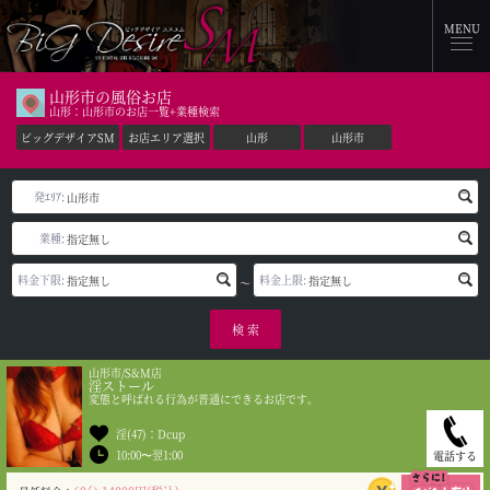
MENU
山形市の風俗お店
山形：山形市のお店一覧+業種検索
ビッグデザイアSM
お店エリア選択
山形
山形市
発ｴﾘｱ:
業種:
料金下限:
料金上限:
～
検 索
山形市/S&M店
淫ストール
変態と呼ばれる行為が普通にできるお店です。
淫(47)：Dcup
10:00〜翌1:00
電話する