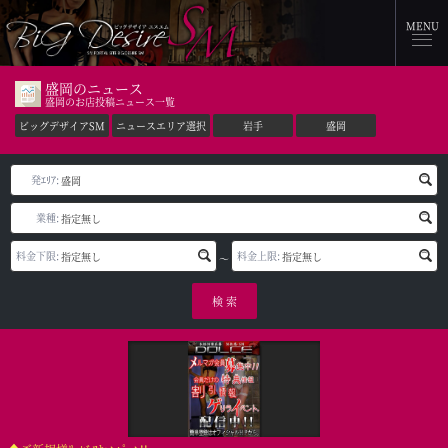
MENU
盛岡のニュース
盛岡のお店投稿ニュース一覧
ビッグデザイアSM
ニュースエリア選択
岩手
盛岡
発ｴﾘｱ:
業種:
料金下限:
料金上限:
～
検 索