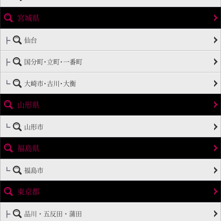
宮城県
仙台
国分町･立町･一番町
大崎市･古川･大衡
山形県
山形市
福島県
福島市
東京都
品川・五反田・蒲田