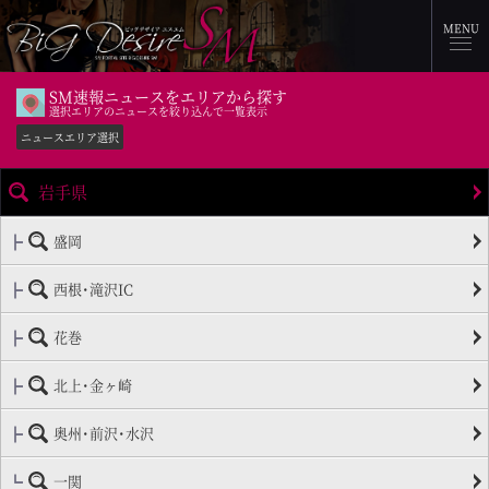
MENU
SM速報ニュースをエリアから探す
選択エリアのニュースを絞り込んで一覧表示
ニュースエリア選択
岩手県
盛岡
西根･滝沢IC
花巻
北上･金ヶ崎
奥州･前沢･水沢
一関