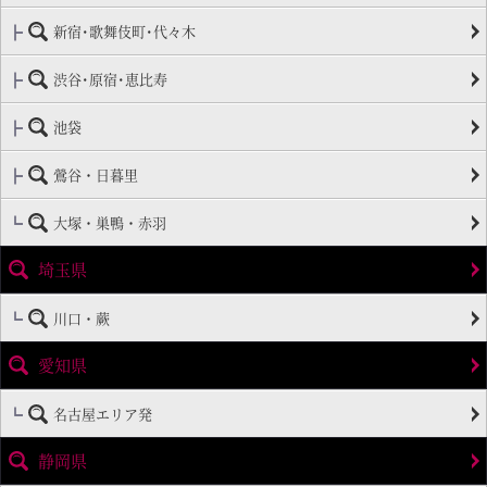
新宿･歌舞伎町･代々木
渋谷･原宿･恵比寿
池袋
鶯谷・日暮里
大塚・巣鴨・赤羽
埼玉県
川口・蕨
愛知県
名古屋エリア発
静岡県