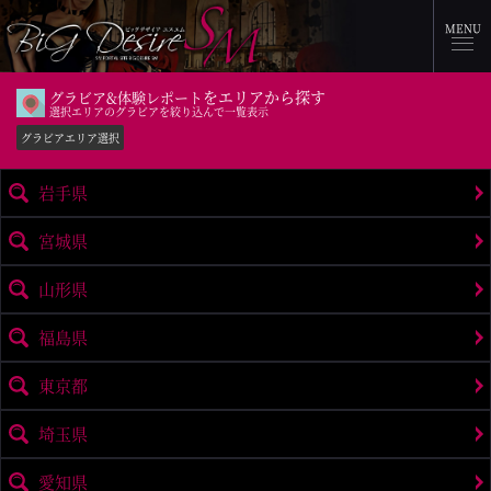
MENU
をエリアから探す
グラビア&体験レポート
選択エリアのグラビアを絞り込んで一覧表示
グラビアエリア選択
岩手県
宮城県
山形県
福島県
東京都
埼玉県
愛知県